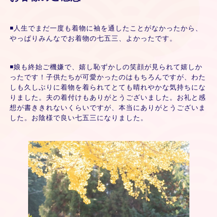
◾️人生でまだ一度も着物に袖を通したことがなかったから、
やっぱりみんなでお着物の七五三、
よかったです。
◾️
娘も終始ご機嫌で、嬉し恥ずかしの笑顔が
見られて嬉しか
ったです！
子供たちが可愛かったのはもちろんですが、
わた
しも久しぶりに着物を着られてとても
晴れやかな気持ちにな
りました。
夫の着付けもありがとうございました。
お礼と感
想が書ききれないくらいですが、
本当にありがとうございま
した。
お陰様で良い七五三になりました。